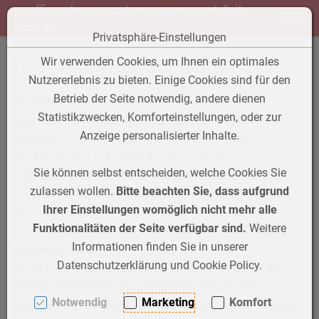
proffice document management & it-
Toggle 
service
Privatsphäre-Einstellungen
Zum Inhalt springen [AK + 0]
Zum Hauptmenü springen [AK + 1]
Zum Footer-Menü unten (angedockt an Browserrand) springen [
Zum "Barrierefreiheits-Menü" springen [AK + 3]
Zu den Inhalten im Fußbereich springen [AK + 4]
Wir verwenden Cookies, um Ihnen ein optimales
Datenschutzerklärung
Nutzererlebnis zu bieten. Einige Cookies sind für den
Betrieb der Seite notwendig, andere dienen
Der Schutz Ihrer persönlichen Daten ist uns ein
Statistikzwecken, Komforteinstellungen, oder zur
besonderes Anliegen. Wir verarbeiten Ihre Daten daher
Anzeige personalisierter Inhalte.
ausschließlich auf Grundlage der gesetzlichen
Bestimmungen (DSGVO, TKG 2003). In diesen
Sie können selbst entscheiden, welche Cookies Sie
Datenschutzinformationen informieren wir Sie über die
zulassen wollen.
Bitte beachten Sie, dass aufgrund
wichtigsten Aspekte der Datenverarbeitung im Rahmen
Ihrer Einstellungen womöglich nicht mehr alle
unserer Website.
Funktionalitäten der Seite verfügbar sind.
Weitere
Informationen finden Sie in unserer
Kontakt mit uns
Datenschutzerklärung und Cookie Policy.
Wenn Sie per Formular auf der Website, per E-Mail oder
Telefon Kontakt mit uns aufnehmen, werden Ihre
Notwendig
Marketing
Komfort
angegebenen Daten zwecks Bearbeitung der Anfrage und