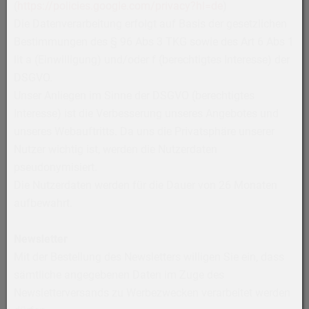
(
https://policies.google.com/privacy?hl=de
)
Die Datenverarbeitung erfolgt auf Basis der gesetzlichen
Bestimmungen des § 96 Abs 3 TKG sowie des Art 6 Abs 1
lit a (Einwilligung) und/oder f (berechtigtes Interesse) der
DSGVO.
Unser Anliegen im Sinne der DSGVO (berechtigtes
Interesse) ist die Verbesserung unseres Angebotes und
unseres Webauftritts. Da uns die Privatsphäre unserer
Nutzer wichtig ist, werden die Nutzerdaten
pseudonymisiert.
Die Nutzerdaten werden für die Dauer von 26 Monaten
aufbewahrt.
Newsletter
Mit der Bestellung des Newsletters willigen Sie ein, dass
sämtliche angegebenen Daten im Zuge des
Newsletterversands zu Werbezwecken verarbeitet werden