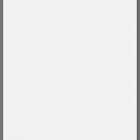
übernehmen wir jedoch keine Haftung. Ansprüche auf
Schadenersatz wegen Nutzung oder Nichtnutzung der
Informationen bzw. durch die Nutzung fehlerhafter oder
unvollständiger Informationen, sind ausgeschlossen. Alle
Angebote sind freibleibend und unverbindlich. Wir
behalten uns das Recht vor, das Angebot oder Teile davon
ohne gesonderte Ankündigung zu verändern, zu ergänzen,
zu löschen oder die Veröffentlichung der Website
zeitweise oder endgültig einzustellen.
Der Inhalt und die Programmierung unserer Website sind
urheber- und leistungsschutzrechtlich geschützt. Jede
Vervielfältigung – auch auszugsweise – und öffentliche
Wiedergabe, insbesondere das Kopieren von Texten,
Grafiken und Fotos, ist ohne unsere vorhergehende
schriftliche Zustimmung verboten.
Cookies