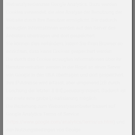
Webanalysedienstes Google Analytics
.
Dazu werden
Cookies verwendet, die eine Analyse der Benutzung der
Website durch Ihre Benutzer ermöglicht. Die dadurch
erzeugten Informationen werden auf den Server des
Anbieters übertragen und dort gespeichert.
Sie können dies verhindern, indem Sie Ihren Browser so
einrichten, dass keine Cookies gespeichert werden.
Die durch das Cookie erzeugten Informationen über Ihr
Benutzerverhalten werden in der Regel an einen Server
von Google in den USA übertragen und dort gespeichert.
Ihre IP-Adresse wird erfasst, aber umgehend [zB durch
Löschung der letzten 8 Bit] pseudonymisiert. Dadurch ist
nur mehr eine grobe Lokalisierung möglich.
Die Beziehung zum Webanalyseanbieter basiert auf
Google Analytics Terms of Service
(
https://www.google.com/analytics/terms/us.html
) und
den Nutzungsbedingen von Goolge