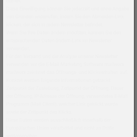
dürfen.
Diese Einwilligung können Sie jederzeit und ohne Angabe
von Gründen widerrufen, indem Sie den Abmelden-Link
klicken, der sich in jedem Newsletter befindet.
Wenn Sie Ihre Daten ändern möchten, können Sie den
entsprechenden Daten-ändern-Link im Newsletter
verwenden.
Für den Versand und die Analyse unserer Newsletter
verwenden wir die E-Mail Marketing Software mailworx.
mailworx zeichnet das Öffnungs- und Klickverhalten auf.
Konkret werden folgende Informationen getrackt:
Zeitpunkt der Zustellung, Zeitpunkt der Öffnung, Dauer
der Öffnung, IP-Adresse der Öffnung, verwendetes E-Mail
Programm (Mail Client), welcher Link geklickt wurde
sowie der Zeitpunkt des Klicks.
Diese Daten werden ausschließlich innerhalb der
Europäischen Union verarbeitet und nicht an Dritte
weitergegeben.