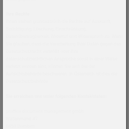
Ihre Rechte
Ihnen stehen grundsätzlich die Rechte auf Auskunft,
Berichtigung, Löschung, Einschränkung,
Datenübertragbarkeit, Widerruf und Widerspruch zu. Wenn
Sie glauben, dass die Verarbeitung Ihrer Daten gegen das
Datenschutzrecht verstößt oder Ihre
datenschutzrechtlichen Ansprüche sonst in einer Weise
verletzt worden sind, können Sie sich bei der
Aufsichtsbehörde beschweren. In Österreich ist dies die
Datenschutzbehörde.
Sie erreichen uns unter folgenden Kontaktdaten:
proffice document management gmbh
Wallenmahd 47
6850 Dornbirn