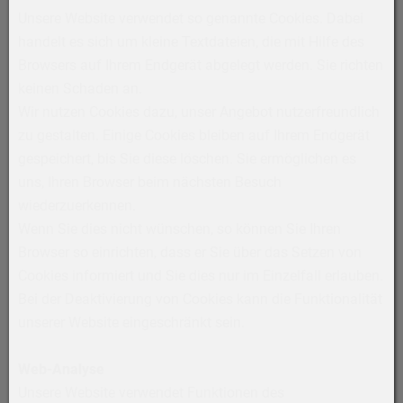
Unsere Website verwendet so genannte Cookies. Dabei
handelt es sich um kleine Textdateien, die mit Hilfe des
Browsers auf Ihrem Endgerät abgelegt werden. Sie richten
keinen Schaden an.
Wir nutzen Cookies dazu, unser Angebot nutzerfreundlich
zu gestalten. Einige Cookies bleiben auf Ihrem Endgerät
gespeichert, bis Sie diese löschen. Sie ermöglichen es
uns, Ihren Browser beim nächsten Besuch
wiederzuerkennen.
Wenn Sie dies nicht wünschen, so können Sie Ihren
Browser so einrichten, dass er Sie über das Setzen von
Cookies informiert und Sie dies nur im Einzelfall erlauben.
Bei der Deaktivierung von Cookies kann die Funktionalität
unserer Website eingeschränkt sein.
Web-Analyse
Unsere Website verwendet Funktionen des